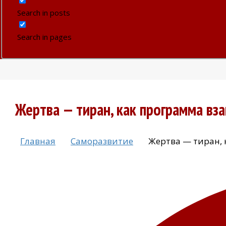
Search in posts
Search in pages
Жертва — тиран, как программа в
Главная
Саморазвитие
Жертва — тиран,