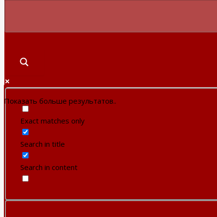
Показать больше результатов..
Exact matches only
Search in title
Search in content