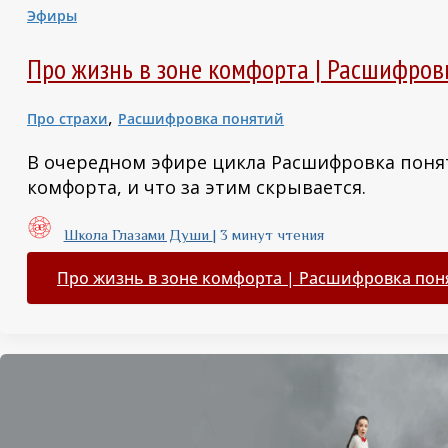
Эфиры
Про жизнь в зоне комфорта | Расшифров
,
Про страхи
Расшифровка понятий
В очередном эфире цикла Расшифровка поня
комфорта, и что за этим скрывается.
Школа Глазами Души
|
3 минут чтения
Про жизнь в зоне комфорта | Расшифровка пон