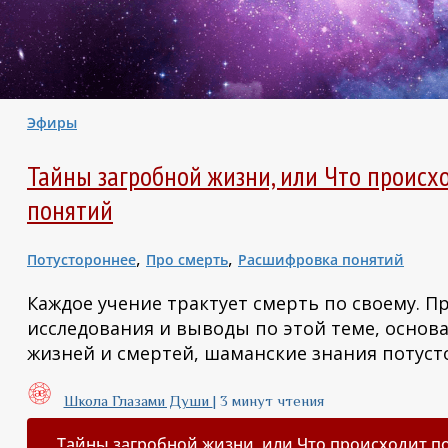
Эфиры
Тайны загробной жизни, или Что происх
понятий
,
,
Потустороннее
Про смерть
Расшифровка понятий
Каждое учение трактует смерть по своему.
исследования и выводы по этой теме, осно
жизней и смертей, шаманские знания потусто
Школа Глазами Души
|
3 минут чтения
Тайны загробной жизни, или Что происходит п