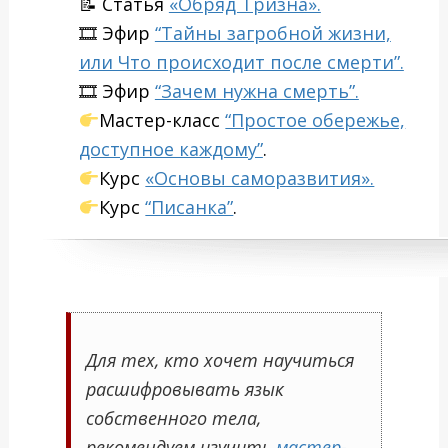
📝 Статья
«Обряд Тризна».
🎞
Эфир
“Тайны загробной жизни,
или Что происходит после смерти”.
🎞
Эфир
“Зачем нужна смерть”.
Мастер-класс
“Простое обережье,
доступное каждому”
.
Курс
«Основы саморазвития».
Курс
“Писанка”
.
Для тех, кто хочет научиться
расшифровывать язык
собственного тела,
рекомендуем изучить
мастер-