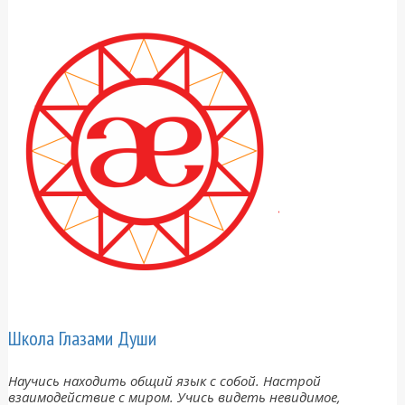
Школа Глазами Души
Научись находить общий язык с собой. Настрой
взаимодействие с миром. Учись видеть невидимое,