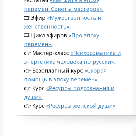
📝Статья
«
Как жить в эпоху
перемен. Советы мастеров».
🎞 Эфир
«Мужественность и
женственность»
.
🎞 Цикл эфиров
«Про эпоху
перемен».
👉 Мастер-класс
«Психосоматика и
энергетика человека по-русски».
👉 Безоплатный курс
«Скорая
помощь в эпоху перемен»
.
👉 Курс
«Ресурсы подсознания и
души».
👉 Курс
«Ресурсы женской души».